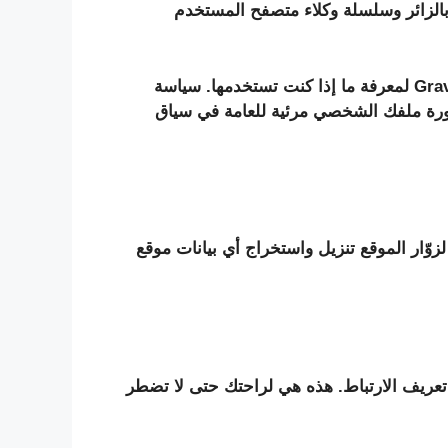
اتهم على الموقع، نجمع البيانات الموضحة في نموذج التعليقات، وكذلك عنوان IP الخاص بالزائر وسلسلة وكلاء متصفح المستخدم
قد يتم توفير سلسلة مجهولة المصدر تم إنشاؤها من عنوان بريدك الإلكتروني (وتسمى أيضًا hash) إلى خدمة Gravatar لمعرفة ما إذا كنت تستخدمها. سياسة
 بعد الموافقة على تعليقك، ستكون صورة ملفك الشخصي مرئية للعامة في سياق
لى موقع الويب، يجب تجنب تحميل الصور مع بيانات الموقع المضمنة (EXIF GPS). يمكن لزوّار الموقع تنزيل واستخراج أي بيانات موقع
تعريف الارتباط. هذه هي لراحتك حتى لا تضطر