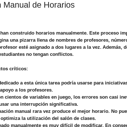
n Manual de Horarios
s han construido horarios manualmente. Este proceso i
gina una pizarra llena de nombres de profesores, número
rofesor esté asignado a dos lugares a la vez.
Además
, 
estudiantes no tengan conflictos.
tos críticos:
edicado a esta única tarea podría usarse para iniciativa
 apoyo a los profesores.
 cientos de variables en juego, los errores son casi ine
sar una interrupción significativa.
ción manual rara vez produce el mejor horario. No pued
optimiza la utilización del salón de clases.
eado manualmente es muy difícil de modificar.
En conse